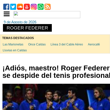
9 de Agosto de 2026
ROGER FEDERER
TEMAS DESTACADOS
Las Marionetas
Once Caldas
Línea 3 del Cable Aéreo
Aerocafé
Lluvias en Caldas
¡Adiós, maestro! Roger Federer
se despide del tenis profesiona