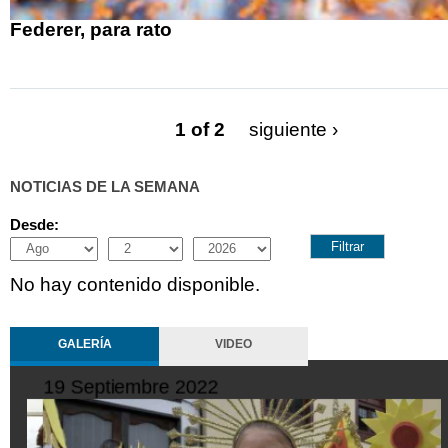
Federer, para rato
1 of 2
siguiente ›
NOTICIAS DE LA SEMANA
Desde:
Month
Day
Year
No hay contenido disponible.
GALERÍA
VIDEO
19 Septiembre 2022