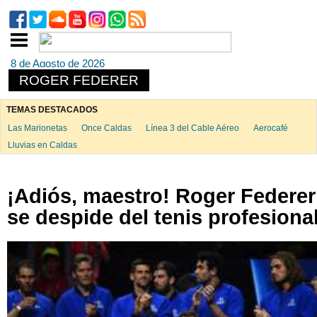
8 de Agosto de 2026
ROGER FEDERER
TEMAS DESTACADOS
Las Marionetas
Once Caldas
Línea 3 del Cable Aéreo
Aerocafé
Lluvias en Caldas
¡Adiós, maestro! Roger Federer
se despide del tenis profesiona