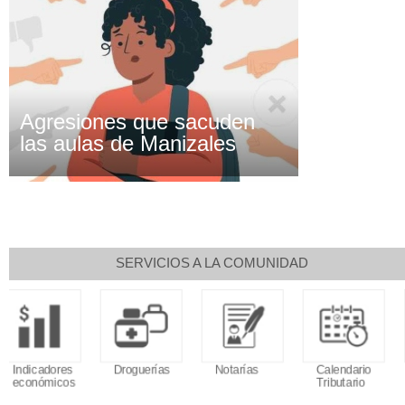
Agresiones que sacuden
las aulas de Manizales
SERVICIOS A LA COMUNIDAD
Droguerías
Notarías
Calendario
Sudoku
Tributario