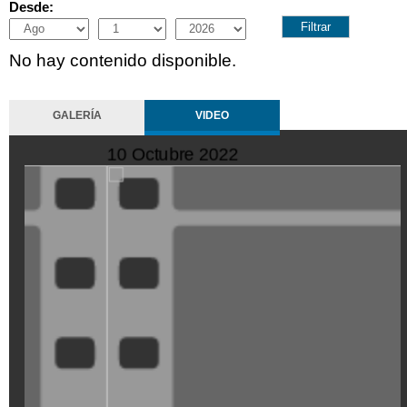
Desde:
Month
Day
Year
No hay contenido disponible.
GALERÍA
VIDEO
10 Octubre 2022
ZMtwiZ8t-
Mo