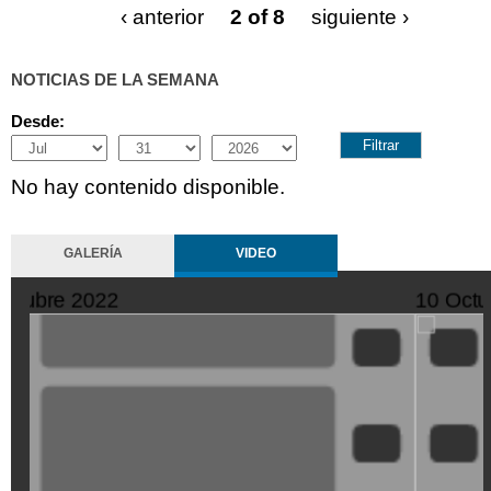
‹ anterior
2 of 8
siguiente ›
NOTICIAS DE LA SEMANA
Desde:
Month
Day
Year
No hay contenido disponible.
GALERÍA
VIDEO
11 Octubre 2022
SeQiPrxjl-
M