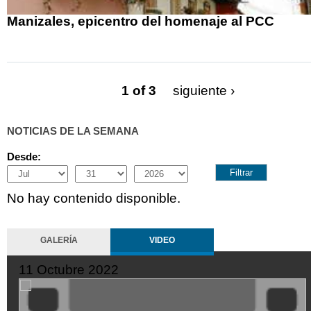
Manizales, epicentro del homenaje al PCC
1 of 3
siguiente ›
NOTICIAS DE LA SEMANA
Desde:
Month
Day
Year
No hay contenido disponible.
GALERÍA
VIDEO
11 Octubre 2022
SeQiPrxjl-