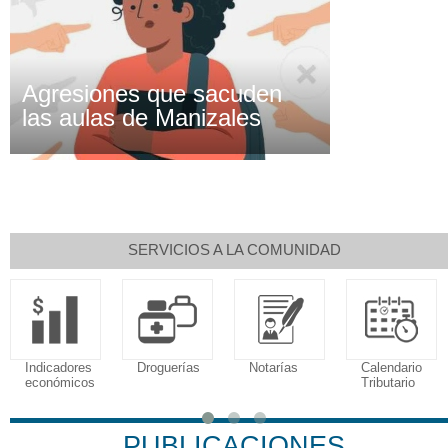
Agresiones que sacuden
las aulas de Manizales
SERVICIOS A LA COMUNIDAD
Indicadores
Droguerías
Notarías
Calendario
económicos
Tributario
PUBLICACIONES