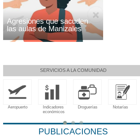
Agresiones que sacuden
las aulas de Manizales
SERVICIOS A LA COMUNIDAD
Aeropuerto
Indicadores
Droguerías
Notarías
económicos
PUBLICACIONES