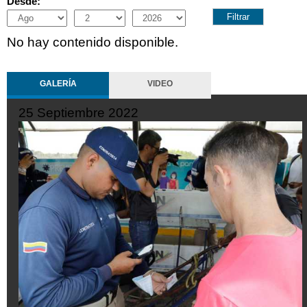
Desde:
Month
Day
Year
No hay contenido disponible.
GALERÍA
VIDEO
25 Septiembre 2022