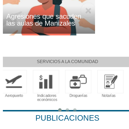
Agresiones que sacuden
las aulas de Manizales
SERVICIOS A LA COMUNIDAD
Indicadores
Droguerías
Notarías
Calendario
económicos
Tributario
PUBLICACIONES