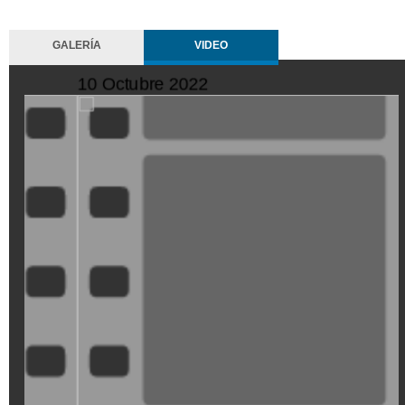
GALERÍA
VIDEO
11 Octubre 2022
10
SeQiPrxjl-
Z
M
M