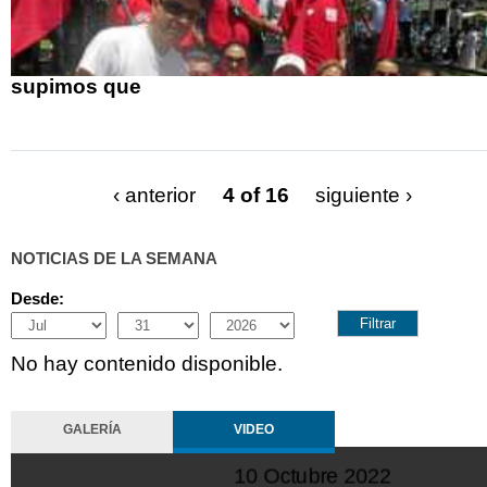
supimos que
‹ anterior
4 of 16
siguiente ›
NOTICIAS DE LA SEMANA
Desde:
Month
Day
Year
No hay contenido disponible.
GALERÍA
VIDEO
11 Octubre 2022