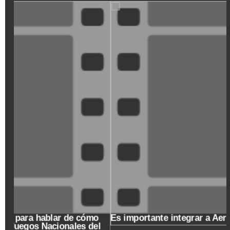
SeQiPrxjl-
M
Un Café de origen caldense, para hablar de cómo
recibe el departamento los Juegos Nacionales del