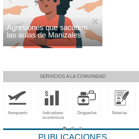
Agresiones que sacuden
las aulas de Manizales
SERVICIOS A LA COMUNIDAD
Aeropuerto
Indicadores
Droguerías
Notarías
económicos
PUBLICACIONES