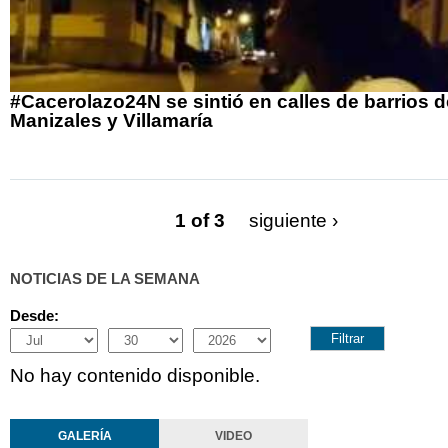
#Cacerolazo24N se sintió en calles de barrios d
Manizales y Villamaría
1 of 3
siguiente ›
NOTICIAS DE LA SEMANA
Desde:
Month
Day
Year
No hay contenido disponible.
GALERÍA
VIDEO