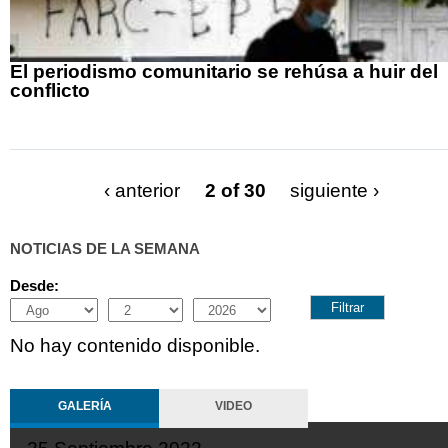
El periodismo comunitario se rehúsa a huir del
conflicto
‹ anterior
2 of 30
siguiente ›
NOTICIAS DE LA SEMANA
Desde:
Month
Day
Year
No hay contenido disponible.
GALERÍA
VIDEO