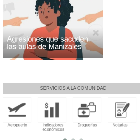
Agresiones que sacuden
las aulas de Manizales
SERVICIOS A LA COMUNIDAD
Indicadores
Droguerías
Notarías
Calendario
económicos
Tributario