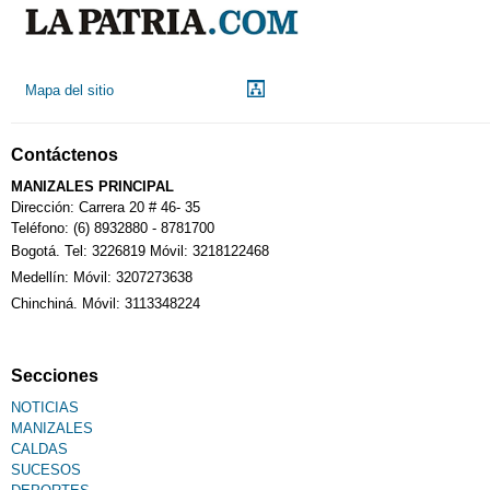
Droguerías
Mapa del sitio
Notarías
Contáctenos
Calendario Tributario
MANIZALES PRINCIPAL
Dirección: Carrera 20 # 46- 35
Teléfono: (6) 8932880 - 8781700
Bogotá. Tel: 3226819 Móvil: 3218122468
Sudoku
Medellín: Móvil: 3207273638
Chinchiná. Móvil: 3113348224
Fallecimiento
Secciones
NOTICIAS
MANIZALES
CALDAS
SUCESOS