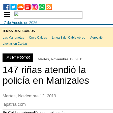
7 de Agosto de 2026
TEMAS DESTACADOS
Las Marionetas
Once Caldas
Línea 3 del Cable Aéreo
Aerocafé
ook
Lluvias en Caldas
SUCESOS
Martes, Noviembre 12, 2019
App
147 riñas atendió la
policía en Manizales
Martes, Noviembre 12, 2019
lapatria.com
En Caldas sobresalió el control en vías.