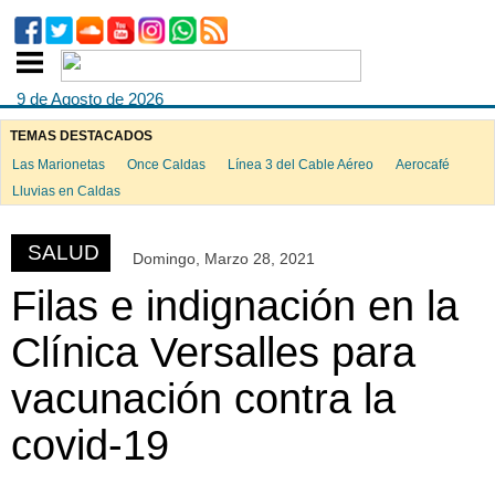
9 de Agosto de 2026
TEMAS DESTACADOS
Las Marionetas
Once Caldas
Línea 3 del Cable Aéreo
Aerocafé
ook
Lluvias en Caldas
SALUD
Domingo, Marzo 28, 2021
App
Filas e indignación en la
Clínica Versalles para
vacunación contra la
covid-19