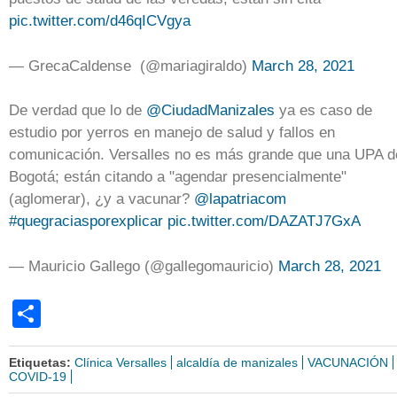
pic.twitter.com/d46qICVgya
— GrecaCaldense (@mariagiraldo)
March 28, 2021
De verdad que lo de
@CiudadManizales
ya es caso de
estudio por yerros en manejo de salud y fallos en
comunicación. Versalles no es más grande que una UPA d
Bogotá; están citando a "agendar presencialmente"
(aglomerar), ¿y a vacunar?
@lapatriacom
#quegraciasporexplicar
pic.twitter.com/DAZATJ7GxA
— Mauricio Gallego (@gallegomauricio)
March 28, 2021
Share
Etiquetas:
Clínica Versalles
alcaldía de manizales
VACUNACIÓN
COVID-19