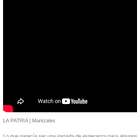
AVeUsTkncks
LA PATRIA | Manizales
Lo que parecía ser una jornada de esperanza para alguno