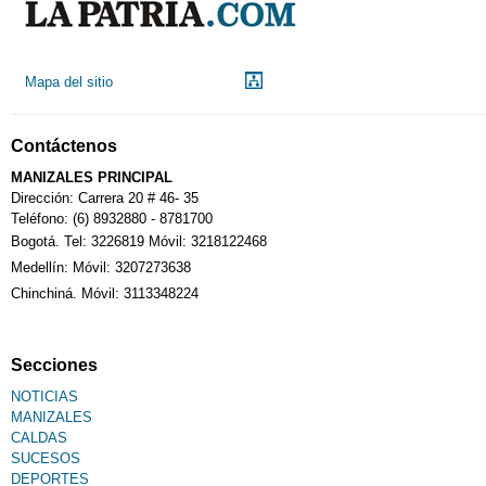
Droguerías
Mapa del sitio
Notarías
Contáctenos
Calendario Tributario
MANIZALES PRINCIPAL
Dirección: Carrera 20 # 46- 35
Teléfono: (6) 8932880 - 8781700
Bogotá. Tel: 3226819 Móvil: 3218122468
Sudoku
Medellín: Móvil: 3207273638
Chinchiná. Móvil: 3113348224
Fallecimiento
Secciones
NOTICIAS
MANIZALES
CALDAS
SUCESOS
DEPORTES