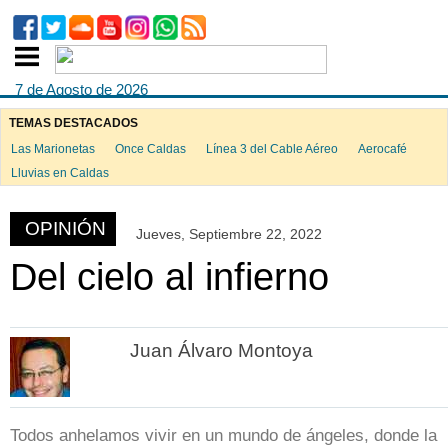
7 de Agosto de 2026
TEMAS DESTACADOS
Las Marionetas
Once Caldas
Línea 3 del Cable Aéreo
Aerocafé
ook
Lluvias en Caldas
OPINIÓN
Jueves, Septiembre 22, 2022
App
Del cielo al infierno
Juan Álvaro Montoya
Todos anhelamos vivir en un mundo de ángeles, donde la