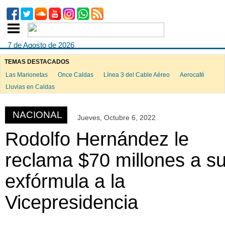
7 de Agosto de 2026
TEMAS DESTACADOS
Las Marionetas
Once Caldas
Línea 3 del Cable Aéreo
Aerocafé
ook
Lluvias en Caldas
NACIONAL
Jueves, Octubre 6, 2022
App
Rodolfo Hernández le
reclama $70 millones a s
exfórmula a la
Vicepresidencia