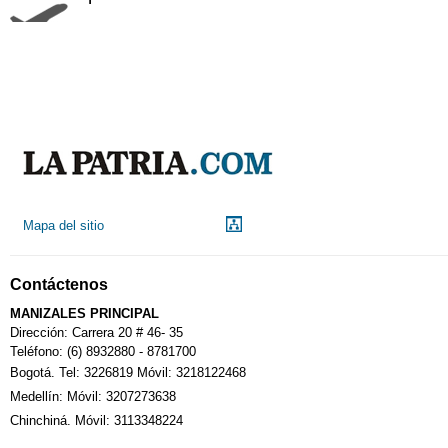
Aeropuerto
Indicadores económicos
Droguerías
Mapa del sitio
Notarías
Contáctenos
Calendario Tributario
MANIZALES PRINCIPAL
Dirección: Carrera 20 # 46- 35
Teléfono: (6) 8932880 - 8781700
Bogotá. Tel: 3226819 Móvil: 3218122468
Sudoku
Medellín: Móvil: 3207273638
Chinchiná. Móvil: 3113348224