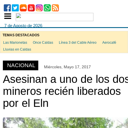
7 de Agosto de 2026
TEMAS DESTACADOS
Las Marionetas
Once Caldas
Línea 3 del Cable Aéreo
Aerocafé
ook
Lluvias en Caldas
NACIONAL
Miércoles, Mayo 17, 2017
App
Asesinan a uno de los do
mineros recién liberados
por el Eln