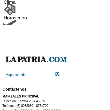
Clima
Horoscopo
Aeropuerto
Indicadores económicos
Droguerías
Mapa del sitio
Notarías
Contáctenos
Calendario Tributario
MANIZALES PRINCIPAL
Dirección: Carrera 20 # 46- 35
Teléfono: (6) 8932880 - 8781700