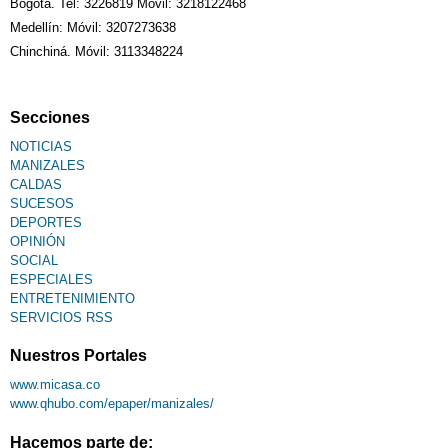
Bogotá. Tel: 3226819 Móvil: 3218122468
Sudoku
Medellín: Móvil: 3207273638
Chinchiná. Móvil: 3113348224
Fallecimiento
Secciones
NOTICIAS
MANIZALES
CALDAS
SUCESOS
DEPORTES
OPINIÓN
SOCIAL
ESPECIALES
ENTRETENIMIENTO
SERVICIOS RSS
Nuestros Portales
www.micasa.co
www.qhubo.com/epaper/manizales/
Hacemos parte de: