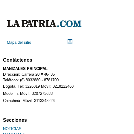
Indicadores económicos
Droguerías
Mapa del sitio
Notarías
Contáctenos
Calendario Tributario
MANIZALES PRINCIPAL
Dirección: Carrera 20 # 46- 35
Teléfono: (6) 8932880 - 8781700
Bogotá. Tel: 3226819 Móvil: 3218122468
Sudoku
Medellín: Móvil: 3207273638
Chinchiná. Móvil: 3113348224
Fallecimiento
Secciones
NOTICIAS