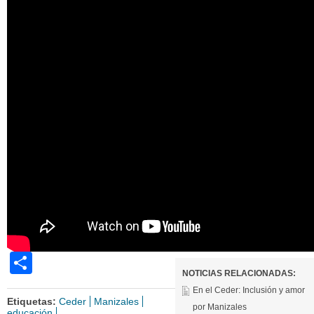
gG9M9DDMf_c
Share
NOTICIAS RELACIONADAS:
En el Ceder: Inclusión y amor
Etiquetas:
Ceder
Manizales
por Manizales
educación