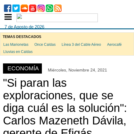
7 de Agosto de 2026
TEMAS DESTACADOS
Las Marionetas
Once Caldas
Línea 3 del Cable Aéreo
Aerocafé
ook
Lluvias en Caldas
ECONOMÍA
Miércoles, Noviembre 24, 2021
App
"Si paran las
exploraciones, que se
diga cuál es la solución":
Carlos Mazeneth Dávila,
gerente de Efigás