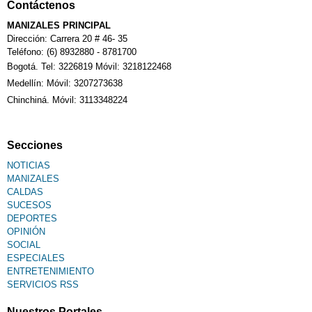
Contáctenos
Calendario Tributario
MANIZALES PRINCIPAL
Dirección: Carrera 20 # 46- 35
Teléfono: (6) 8932880 - 8781700
Bogotá. Tel: 3226819 Móvil: 3218122468
Sudoku
Medellín: Móvil: 3207273638
Chinchiná. Móvil: 3113348224
Fallecimiento
Secciones
NOTICIAS
MANIZALES
CALDAS
SUCESOS
DEPORTES
OPINIÓN
SOCIAL
ESPECIALES
ENTRETENIMIENTO
SERVICIOS RSS
Nuestros Portales