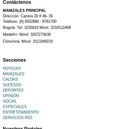
Contáctenos
Calendario Tributario
MANIZALES PRINCIPAL
Dirección: Carrera 20 # 46- 35
Teléfono: (6) 8932880 - 8781700
Bogotá. Tel: 3226819 Móvil: 3218122468
Sudoku
Medellín: Móvil: 3207273638
Chinchiná. Móvil: 3113348224
Fallecimiento
Secciones
NOTICIAS
MANIZALES
CALDAS
SUCESOS
DEPORTES
OPINIÓN
SOCIAL
ESPECIALES
ENTRETENIMIENTO
SERVICIOS RSS
Nuestros Portales