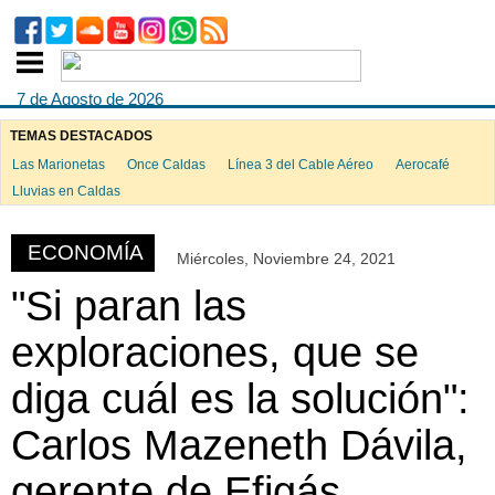
7 de Agosto de 2026
TEMAS DESTACADOS
Las Marionetas
Once Caldas
Línea 3 del Cable Aéreo
Aerocafé
ook
Lluvias en Caldas
ECONOMÍA
Miércoles, Noviembre 24, 2021
App
"Si paran las
exploraciones, que se
diga cuál es la solución":
Carlos Mazeneth Dávila,
gerente de Efigás