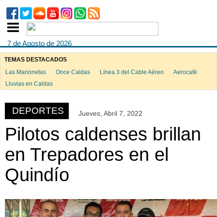
7 de Agosto de 2026
TEMAS DESTACADOS
Las Marionetas
Once Caldas
Línea 3 del Cable Aéreo
Aerocafé
ook
Lluvias en Caldas
DEPORTES
Jueves, Abril 7, 2022
App
Pilotos caldenses brillan
en Trepadores en el
Quindío