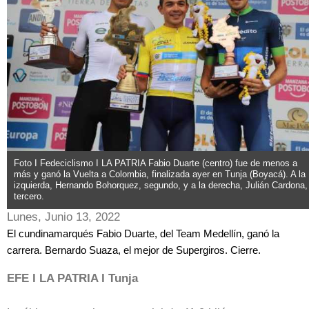
Foto I Fedeciclismo I LA PATRIA Fabio Duarte (centro) fue de menos a
más y ganó la Vuelta a Colombia, finalizada ayer en Tunja (Boyacá). A la
izquierda, Hernando Bohorquez, segundo, y a la derecha, Julián Cardona,
tercero.
Lunes, Junio 13, 2022
El cundinamarqués Fabio Duarte, del Team Medellín, ganó la
carrera. Bernardo Suaza, el mejor de Supergiros. Cierre.
EFE I LA PATRIA I Tunja