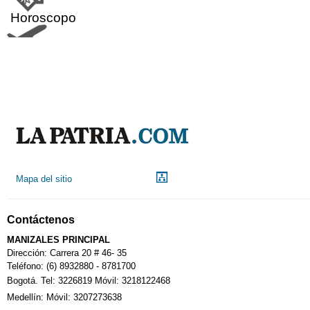
Horoscopo
Aeropuerto
Indicadores económicos
Droguerías
Mapa del sitio
Notarías
Contáctenos
Calendario Tributario
MANIZALES PRINCIPAL
Dirección: Carrera 20 # 46- 35
Teléfono: (6) 8932880 - 8781700
Bogotá. Tel: 3226819 Móvil: 3218122468
Sudoku
Medellín: Móvil: 3207273638