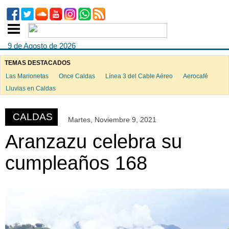
9 de Agosto de 2026
TEMAS DESTACADOS
Las Marionetas
Once Caldas
Línea 3 del Cable Aéreo
Aerocafé
ook
Lluvias en Caldas
CALDAS
Martes, Noviembre 9, 2021
App
Aranzazu celebra su
cumpleaños 168