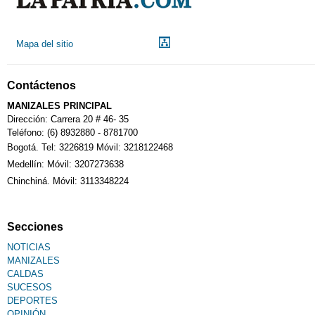
Droguerías
Mapa del sitio
Notarías
Contáctenos
Calendario Tributario
MANIZALES PRINCIPAL
Dirección: Carrera 20 # 46- 35
Teléfono: (6) 8932880 - 8781700
Bogotá. Tel: 3226819 Móvil: 3218122468
Sudoku
Medellín: Móvil: 3207273638
Chinchiná. Móvil: 3113348224
Fallecimiento
Secciones
NOTICIAS
MANIZALES
CALDAS
SUCESOS
DEPORTES
OPINIÓN