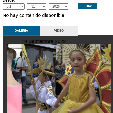
Desde:
Month
Day
Year
No hay contenido disponible.
GALERÍA
VIDEO
10 Octubre 2022
2