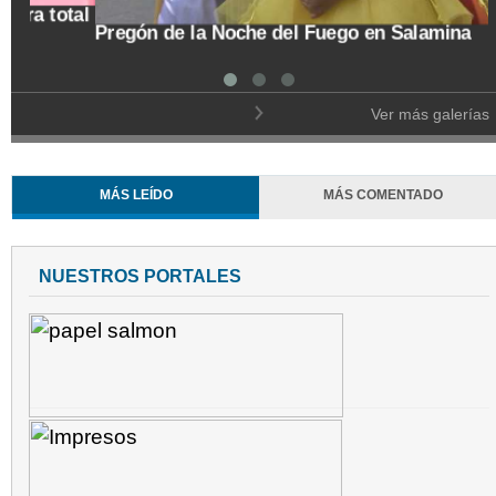
Co
Trasladan a búho orejudo al Ecoparque Los
de
Alcázares
Ver más galerías
MÁS LEÍDO
MÁS COMENTADO
NUESTROS PORTALES