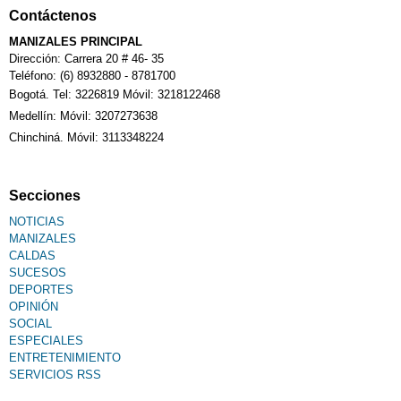
Contáctenos
Calendario Tributario
MANIZALES PRINCIPAL
Dirección: Carrera 20 # 46- 35
Teléfono: (6) 8932880 - 8781700
Bogotá. Tel: 3226819 Móvil: 3218122468
Sudoku
Medellín: Móvil: 3207273638
Chinchiná. Móvil: 3113348224
Fallecimiento
Secciones
NOTICIAS
MANIZALES
CALDAS
SUCESOS
DEPORTES
OPINIÓN
SOCIAL
ESPECIALES
ENTRETENIMIENTO
SERVICIOS RSS