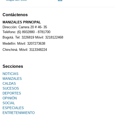
Notarías
Contáctenos
Calendario Tributario
MANIZALES PRINCIPAL
Dirección: Carrera 20 # 46- 35
Teléfono: (6) 8932880 - 8781700
Bogotá. Tel: 3226819 Móvil: 3218122468
Sudoku
Medellín: Móvil: 3207273638
Chinchiná. Móvil: 3113348224
Fallecimiento
Secciones
NOTICIAS
MANIZALES
CALDAS
SUCESOS
DEPORTES
OPINIÓN
SOCIAL
ESPECIALES
ENTRETENIMIENTO