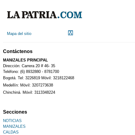
Indicadores económicos
Droguerías
Mapa del sitio
Notarías
Contáctenos
Calendario Tributario
MANIZALES PRINCIPAL
Dirección: Carrera 20 # 46- 35
Teléfono: (6) 8932880 - 8781700
Bogotá. Tel: 3226819 Móvil: 3218122468
Sudoku
Medellín: Móvil: 3207273638
Chinchiná. Móvil: 3113348224
Fallecimiento
Secciones
NOTICIAS
MANIZALES
CALDAS