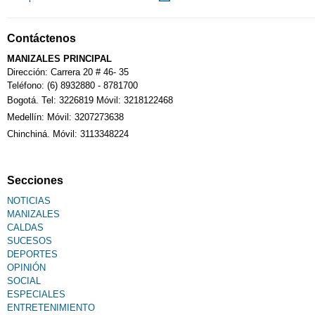
Notarías
Contáctenos
Calendario Tributario
MANIZALES PRINCIPAL
Dirección: Carrera 20 # 46- 35
Teléfono: (6) 8932880 - 8781700
Bogotá. Tel: 3226819 Móvil: 3218122468
Sudoku
Medellín: Móvil: 3207273638
Chinchiná. Móvil: 3113348224
Fallecimiento
Secciones
NOTICIAS
MANIZALES
CALDAS
SUCESOS
DEPORTES
OPINIÓN
SOCIAL
ESPECIALES
ENTRETENIMIENTO