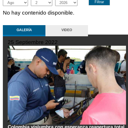
Month
Day
Year
No hay contenido disponible.
GALERÍA
VIDEO
19 Septiembre 2022
 total