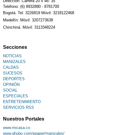
Dirección: Carrera 20 # 46- 35
Teléfono: (6) 8932880 - 8781700
Bogotá. Tel: 3226819 Móvil: 3218122468
Medellín: Móvil: 3207273638
Chinchiná. Móvil: 3113348224
Secciones
NOTICIAS
MANIZALES
CALDAS
SUCESOS
DEPORTES
OPINIÓN
SOCIAL
ESPECIALES
ENTRETENIMIENTO
SERVICIOS RSS
Nuestros Portales
www.micasa.co
www.qhubo.com/epaper/manizales/