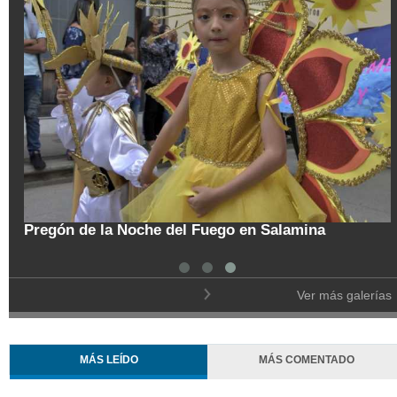
C
Trasladan a búho orejudo al Ecoparque Los
d
Alcázares
Ver más galerías
MÁS LEÍDO
MÁS COMENTADO