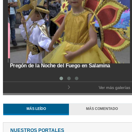
Trasladan a búho orejudo al Ecoparque Los
Alcázares
Ver más galerías
MÁS LEÍDO
MÁS COMENTADO
NUESTROS PORTALES