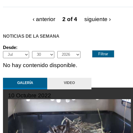
‹ anterior
2 of 4
siguiente ›
NOTICIAS DE LA SEMANA
Desde:
Month
Day
Year
No hay contenido disponible.
GALERÍA
VIDEO
10 Octubre 2022