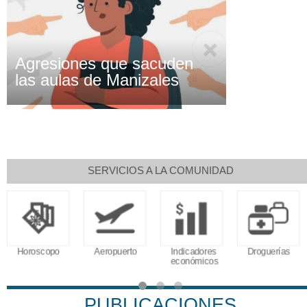
Agresiones que sacuden
las aulas de Manizales
SERVICIOS A LA COMUNIDAD
Aeropuerto
Indicadores
Droguerías
Notarías
económicos
PUBLICACIONES