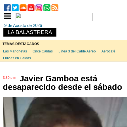
9 de Agosto de 2026
LA BALASTRERA
TEMAS DESTACADOS
Las Marionetas
Once Caldas
Línea 3 del Cable Aéreo
Aerocafé
Lluvias en Caldas
Javier Gamboa está
3:30 p.m
desaparecido desde el sábado