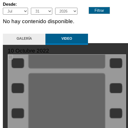
Desde:
Month
Day
Year
No hay contenido disponible.
GALERÍA
VIDEO
10 Octubre 2022
ZMtwiZ8t-
Mo