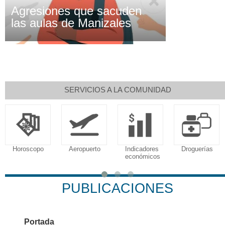
Agresiones que sacuden
las aulas de Manizales
SERVICIOS A LA COMUNIDAD
oscopo
Aeropuerto
Indicadores
Droguerías
Nota
económicos
PUBLICACIONES
Portada