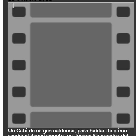
SeQiPrxjl-
M
Un Café de origen caldense, para hablar de cómo
recibe el departamento los Juegos Nacionales del