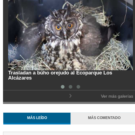
Trasladan a búho orejudo al Ecoparque Los
Alcázares
Ver más galerías
MÁS LEÍDO
MÁS COMENTADO