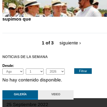
supimos que
1 of 3
siguiente ›
NOTICIAS DE LA SEMANA
Desde:
Month
Day
Year
No hay contenido disponible.
GALERÍA
VIDEO
e 2022
19 Septiembre 20