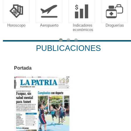
oroscopo
Aeropuerto
Indicadores
Droguerías
N
económicos
PUBLICACIONES
Portada