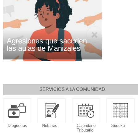
Agresiones que sacuden
las aulas de Manizales
SERVICIOS A LA COMUNIDAD
as
Notarías
Calendario
Sudoku
Tributario
Fallecimi