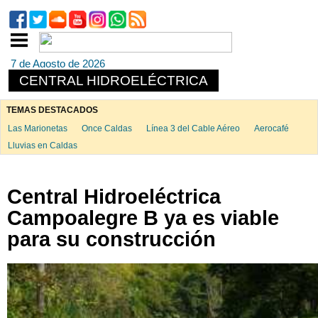
7 de Agosto de 2026
CENTRAL HIDROELÉCTRICA
TEMAS DESTACADOS
Las Marionetas
Once Caldas
Línea 3 del Cable Aéreo
Aerocafé
Lluvias en Caldas
Central Hidroeléctrica
Campoalegre B ya es viable
para su construcción