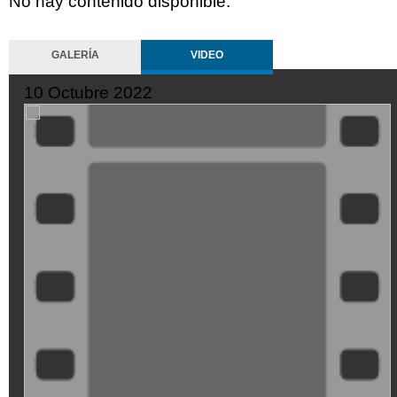
No hay contenido disponible.
GALERÍA
VIDEO
10 Octubre 2022
XDGVyvJOFpI