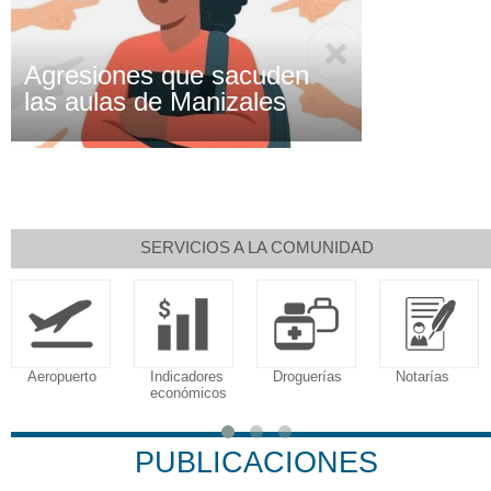
Agresiones que sacuden
las aulas de Manizales
SERVICIOS A LA COMUNIDAD
Aeropuerto
Indicadores
Droguerías
Notarías
económicos
PUBLICACIONES