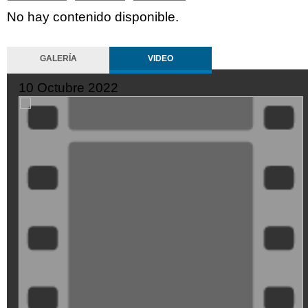
No hay contenido disponible.
GALERÍA
VIDEO
10 Octubre 2022
10 
ZMtwiZ8t-
XD
Mo