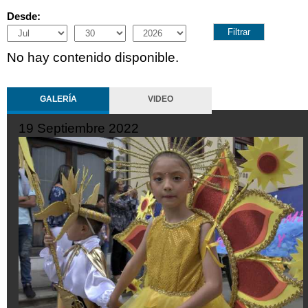
Desde:
Month
Day
Year
No hay contenido disponible.
GALERÍA
VIDEO
19 Septiembre 2022