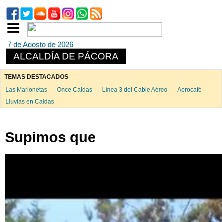
7 de Agosto de 2026
ALCALDÍA DE PÁCORA
TEMAS DESTACADOS
Las Marionetas
Once Caldas
Línea 3 del Cable Aéreo
Aerocafé
Lluvias en Caldas
Supimos que