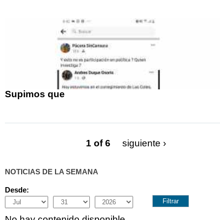
Supimos que
1 of 6
siguiente ›
NOTICIAS DE LA SEMANA
Desde:
Month
Day
Year
No hay contenido disponible.